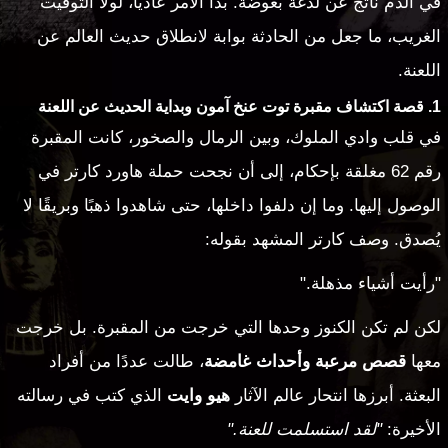
في الدم ناتج عن لدغة بعوضة. بدا الأمر عاديًا، لولا التوقيت
الغريب، ما جعل من الحادثة بوابة لانطلاق حديث العالم عن
اللعنة.
1. قصة اكتشاف مقبرة توت عنخ آمون وبداية الحديث عن اللعنة
في قلب وادي الملوك، وبين الرمال والصخور، كانت المقبرة
رقم 62 مغلقة بإحكام، إلى أن نجحت حملة هاورد كارتر في
الوصول إليها. وما إن دلفوا داخلها، حتى شاهدوا ذهبًا وبريقًا لا
يُصدق. وصف كارتر المشهد بقوله:
"رأيت أشياء مذهلة."
لكن لم تكن الكنوز وحدها التي خرجت من المقبرة. بل خرجت
معها
قصص مرعبة وأحداث غامضة
، طالت عددًا من أفراد
البعثة. أبرزها انتحار عالم الآثار
هيو وايت
الذي كتب في رسالته
الأخيرة:
"لقد استسلمت للعنة."