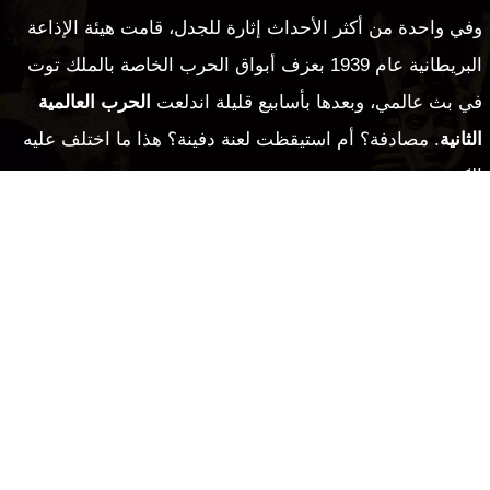
وفي واحدة من أكثر الأحداث إثارة للجدل، قامت هيئة الإذاعة
البريطانية عام 1939 بعزف أبواق الحرب الخاصة بالملك توت
في بث عالمي، وبعدها بأسابيع قليلة اندلعت
الحرب العالمية
الثانية
. مصادفة؟ أم استيقظت لعنة دفينة؟ هذا ما اختلف عليه
الكثيرون.
شاهد أيضا:
معلومات عن توت عنخ آمون بالانجليزي
2. من هم ضحايا لعنة توت عنخ آمون؟ وهل هي مجرد مصادفات؟
تم ربط أكثر من 16 حالة وفاة بفتح المقبرة، منها ما كان مفاجئًا
ومنها الغامض. لكن الغريب أن
هاورد كارتر
نفسه، عاش حياة
طبيعية وتوفي عن عمر يناهز 64 عامًا. كذلك
إيفلين كارنارفون
ابنة اللورد، التي دخلت المقبرة مبكرًا، عاشت حياة طويلة
وهادئة.