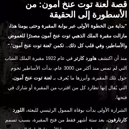
قصة لعنة توت عنخ آمون: من
الأسطورة إلى الحقيقة
"بداية من الخطوة الأولى عبر بوابة المقبرة وحتى يومنا هذا،
مازالت مقبرة الملك الذهبي توت عنخ آمون مصدرًا للغموض
والأساطير، وفي قلب كل ذلك.. تكمن 'لعنة توت عنخ آمون'."
منذ أن اكتشف
هاورد كارتر
في عام 1922 مقبرة الملك الشاب
التي لم تمس منذ أكثر من 3000 عام، بدأت الأساطير تحوم
حول تلك المقبرة، وأبرزها ما يُعرف بـ
لعنة توت عنخ آمون
،
التي يُقال إنها تطارد كل من اقترب من المقبرة أو شارك في
فتحها.
الشرارة الأولى بدأت بوفاة الممول الرئيسي للبعثة،
اللورد
كارنارفون
، بعد ستة أشهر فقط من فتح المقبرة، بسبب تسمم