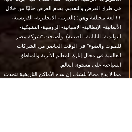
في طرق العرض والتقديم. يقدم العرض حاليًا من خلال
١١ لغة مختلفة وهي: (العربية- الانجليزية- الفرنسية-
الألمانية- الإيطالية- الاسبانية- الروسية- التشيكية-
البولندية- اليابانية- الصينية). وأصبحت "شركة مصر
للصوت والضوء" في الوقت الحاضر من الشركات
العالمية في مجال إنارة المعالم الآثرية والمناطق
السياحية على مستوى العالم.
مما لا يدع مجالاً للشك، إن هذه الأماكن التاريخية تتحدث
عن نفسها، وتشهد أمام العالم على عظمة الحضارة
المصرية القديمة، ولكن إضافة مثل تلك العروض يزيدها
بهاءًا وفخامة، ويضفي عليها طابع التشويق، مما يجعل
تجربة زيارة تلك الأماكن تجربة لا تنسى.