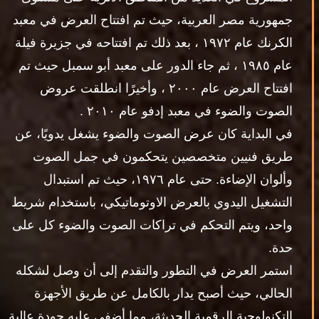
جمهورية مصر العربية، حيث تم افتتاح العرض في معبد
الكرنك عام ١٩٧٢ ، بعد ذلك تم افتتاحه في جزيرة فيلة
عام ١٩٨٥ ، ثم جاء الدور على معبد أبو سمبل حيث تم
افتتاح العرض عام ٢٠٠٠ ، وأخيرًا انطلقت عروض
الصوت والضوء في معبد إدفو عام ٢٠١٠ .
في البداية كان عرض الصوت والضوء يشغل يدويًا، عن
طريق فنيين متخصصين يتحكمون في جمل الصوت
وألوان الإضاءة. حتى عام ١٩٧٦، حيث تم استبدال
التشغيل اليدوي بالعرض الاوتوماتيكي، باستخدام شريط
واحد، ويتم التحكم في تراكات الصوت والضوء كل على
حدة.
استمر العرض في التطور والتقدم إلى أن وصل لشكله
الحالي، حيث أصبح يدار بالكامل عن طريق الأجهزة
التكنولوجية الرقمية الحديثة، مما أضفى عليه جودة عالية