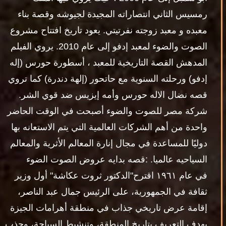
رمسيس الثاني انتصاراته المجيدة لجيوشه وقصة بناء
معبده و معبد زوجته نفرتيتي. يعود تاريخ افتتاح مشروع
الصوت والضوء لمعبد إدفو إلى عام 2010. يروي الفيلم
المدهش القصة التاريخية للمعبد ، أسطورة حورس (إله
إدفو) ورحلته السنوية مع حاتحور (إلهة دندرة) كما تروي
قصه نضال الاله حورس وأمه إيزيس ضد قوي الشر.
شركة مصر للصوت والضوء أصبحت في الوقت الحاضر
واحدة من أهم الشركات العالمية التي يتم الاستعانه بها
دوليًا للمساعدة في مجال إنارة المعالم الأثرية والمعالم
السياحيه عالميا. :قصه بدايه عروض الصوت الضوء
في عام ١٩٦١ اقترح"الدكتور ثروت عكاشة" أول وزير
ثقافة في الجمهورية، على الرئيس جمال عبد الناصر،
إقامة عرض تاريخي جذاب في منطقة أهرامات الجيزة
بهدف التعريف بتاريخ المنطقة، وتنشيط السياحة، وجذب