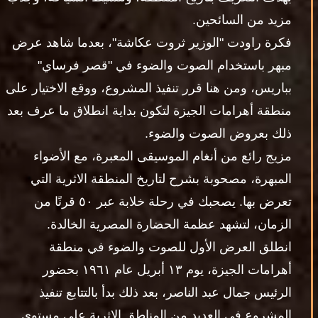
مزيد من السائحين.
فكرة راودت "الوزير ثروت عكاشة"، بعدما شاهد عرض
مبهر باستخدام الصوت والضوء في "قصر فرساي"
بباريس، ومن هنا قرر تنفيذ المشروع، ووقع الاختيار على
منطقة أهرامات الجيزة لتكون بداية انطلاق ما عرف بعد
ذلك بعروض الصوت والضوء.
مزيج رائع من أنغام الموسيقى المعبرة، مع الأضواء
المبهرة، مصحوبة بشرح لتاريخ المنطقة الاثرية التي
تعرض بها. يصحبك في رحلة خلابة عبر ٥٠ قرنًا من
الزمان، لتشهد عظمة الحضارة المصرية الخالدة.
انطلق العرض الأول للصوت والضوء في منطقة
أهرامات الجيزة، يوم ١٣ أبريل عام ١٩٦١ بحضور
الرئيس جمال عبد الناصر، بعد ذلك بدأ بالتتابع تنفيذ
المشروع في العديد من المناطق الاثرية على مستوى