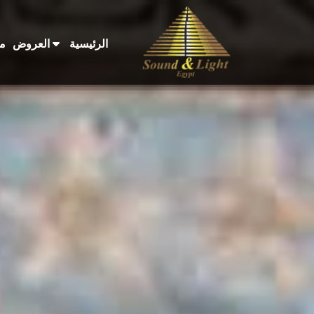
الرئيسية 
العروض
م