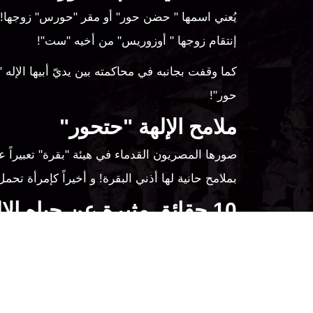
يُعني اسمها " حضن حور" أو مقر "حورس" زوجها! ف
إنتقام زوجها " أوزوريس" من أخيه "ست"!
كما وقفت بجانبه في محاكمته بين يديّ أبيها الإ
حور"!
ملامح الإلهة "حتحور"
صورها المصريون القدماء في هيئة "بقرة" تعبيراً ع
بملامح حانية لها أذني البقرة! و أخيراً كإمرأة
10 حقائق مثيرة عن حياه الإلهة "حتحور"
و الآن عزيزي القارئ كما وعدنا، دعنا نقص عليك بع
"حتحور" هي "سخمث" التي سعت في الأرض فساداً و لكن بعد تناول بحراً من النبيذ ا
لقبوها بإلهة "الجبل الغربي" لأنها تسمح للأرواح بالغروب من مغرب الشمس و ترحب
حملت المرأة المتوفاه اسم "حتحور" بينما حمل الرجل المتوفَى اسم "أوزوريس"
شجعت الأرواح المنتقلة على إجتياز "أبيب" الشيطان صارخة فيهم" إمتشق سلاحك" لينتص
ساعدت الأرواح الفائزة في معركتها مع "أبيب" على الإستقرار، فأطعمتهم و قدمت 