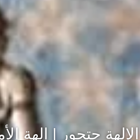
لإلهة حتحور | إلهة ال