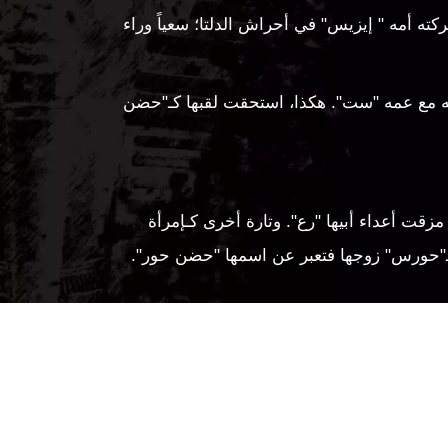
ه أمه " إيزيس" في أحراش الدلتا؛ سعياً وراء
ركه مع عمه "ست". هكذا، استحقت لقبها كـ"حضن
مزقت أعداء أبيها "رع". وتارة أخرى كـإمرأة
 لـ"حورس" زوجها فتعبر عن اسمها "حضن حور".