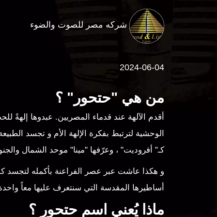
شركه مصر للصوت والضوء
2024-06-04
من هي "حتحور" ؟
أقدم الآلهة عند قدماء المصريين. عبدوها إلهةً لل
الوحشية لترتبط بفكرة الإلهة الأم و تجسد الطبيعة
كـ" أفروديت" ، وعرّفها "مينا" موحد الشمال والجن
و هكذا عاشت عبر عصر الفراعنة بأكمله لتجسد 
أساطيرها المقدسة التي سنتعرف عليها معاً واحدة 
ماذا يُعني اسم حتحور ؟