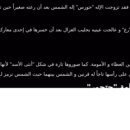
قد تزوجت الإله "حورس" إله الشمس بعد أن رعته صغيراً حين تركت
له "رع" و عالجت عينيه بحليب الغزال بعد أن خسرها في إحدى معا
ن العطاء و الأمومة. كما صوروها تارة في شكل "أنثى الأسد" لأنها 
 تحمل على رأسها تاجاً له قرنين و الشمس بينهما حيث الشمس ترمز
ضاً من أساطير الإلهة "حتحور" :
لأحمر!
 بهم في الحياة الأخرى.
روا عليه فينتقلوا عبر العالم الأخر .
لهم الشراب والسكينة.